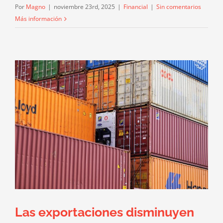
Por
Magno
|
noviembre 23rd, 2025
|
Financial
|
Sin comentarios
Más información
Las exportaciones disminuyen