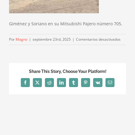
Giménez y Soriano en su Mitsubishi Pajero número 705.
en
Por
Magno
|
septiembre 23rd, 2025
|
Comentarios desactivados
Giméne
y
Soriano
en
Share This Story, Choose Your Platform!
su
Mitsubis
Facebook
X
Reddit
LinkedIn
Tumblr
Pinterest
Vk
Correo
electrónico
Pajero
número
705.