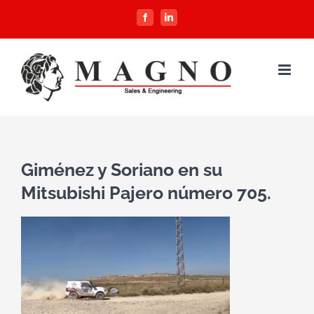
Saltar
Facebook
LinkedIn
al
contenido
Giménez y Soriano en su
Mitsubishi Pajero número 705.