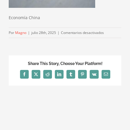
Economía China
en
Por
Magno
|
julio 28th, 2025
|
Comentarios desactivados
Economía
China
Share This Story, Choose Your Platform!
Facebook
X
Reddit
LinkedIn
Tumblr
Pinterest
Vk
Correo
electrónico