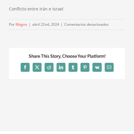
Conflicto entre Irán e Israel
en
Por
Magno
|
abril 22nd, 2024
|
Comentarios desactivados
Conflicto
entre
Irán
e
Share This Story, Choose Your Platform!
Israel
Facebook
X
Reddit
LinkedIn
Tumblr
Pinterest
Vk
Correo
electrónico